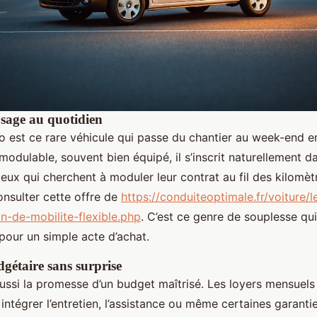
’usage au quotidien
 est ce rare véhicule qui passe du chantier au week-end en
modulable, souvent bien équipé, il s’inscrit naturellement d
ceux qui cherchent à moduler leur contrat au fil des kilomètr
onsulter cette offre de
https://conduiteoptimale.fr/voiture/l
n-de-mobilite-flexible.php
. C’est ce genre de souplesse qui 
 pour un simple acte d’achat.
gétaire sans surprise
 aussi la promesse d’un budget maîtrisé. Les loyers mensuel
 intégrer l’entretien, l’assistance ou même certaines garant