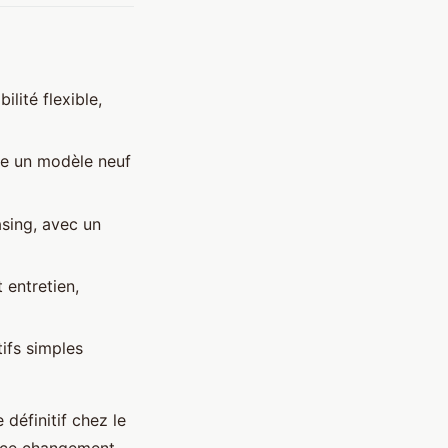
lité flexible,
re un modèle neuf
easing, avec un
 entretien,
tifs simples
 définitif chez le