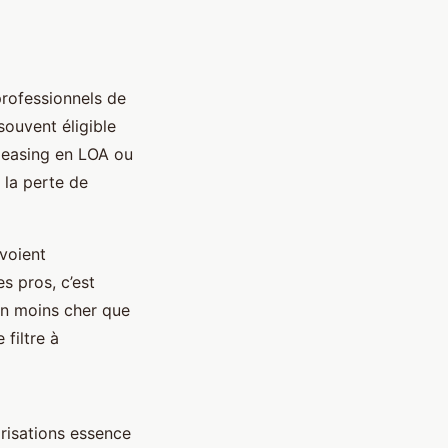
professionnels de
souvent éligible
 leasing en LOA ou
 la perte de
voient
es pros, c’est
ien moins cher que
 filtre à
orisations essence