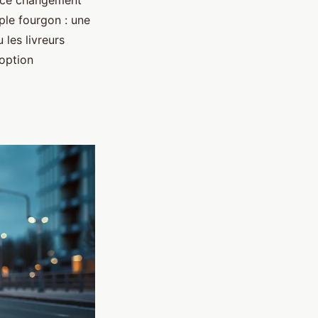
t ce changement
ple fourgon : une
 les livreurs
 option