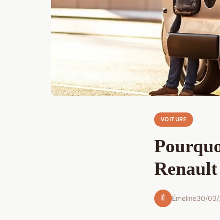
VOITURE
Pourquoi
Renault
É
Émeline
30/03/