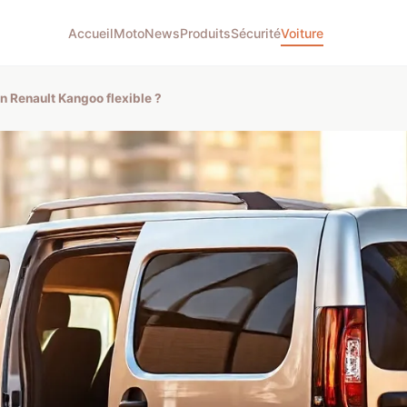
Accueil
Moto
News
Produits
Sécurité
Voiture
un Renault Kangoo flexible ?